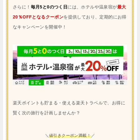
さらに！
毎月5と0のつく日
には、ホテルや温泉宿が
最大
20％OFFとなるクーポン
を提供しており、定期的にお得
なキャンペーンを開催中！
楽天ポイントも貯まる・使える楽天トラベルで、お得に
賢く次の旅行を計画しませんか？
＼
値引きクーポン満載！
／