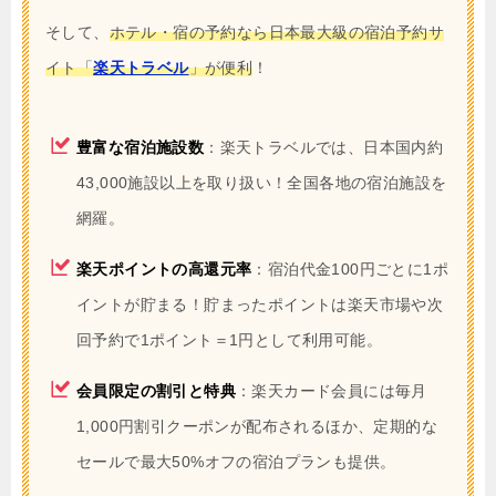
そして、
ホテル・宿の予約なら日本最大級の宿泊予約サ
イト「
楽天トラベル
」が便利
！
豊富な宿泊施設数
：楽天トラベルでは、日本国内約
43,000施設以上を取り扱い！全国各地の宿泊施設を
網羅。
楽天ポイントの高還元率
：宿泊代金100円ごとに1ポ
イントが貯まる！貯まったポイントは楽天市場や次
回予約で1ポイント＝1円として利用可能。
会員限定の割引と特典
：楽天カード会員には毎月
1,000円割引クーポンが配布されるほか、定期的な
セールで最大50%オフの宿泊プランも提供。