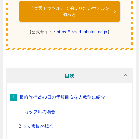
『楽天トラベル』で泊まりたいホテルを
調べる
【公式サイト：
https://travel.rakuten.co.jp
】
目次
長崎旅行2泊3日の予算目安を人数別に紹介
カップルの場合
3人家族の場合