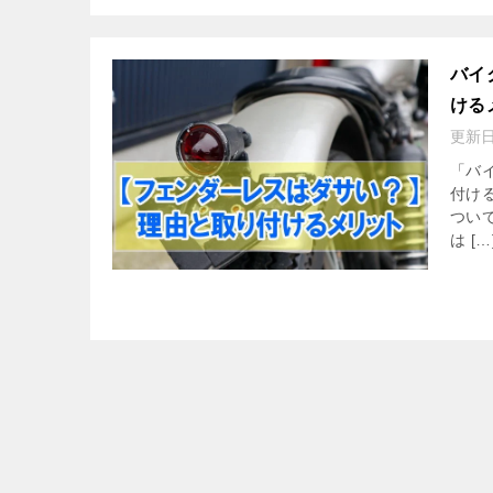
バイ
ける
更新
「バ
付け
つい
は […