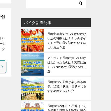
り付
バイク新着記事
長崎中華街で行ってはいけな
取り
い店の特徴とは？８つのポイ
ントと逆に必ず訪れたい美味
ーに
しいお店５選
イク
アイランド長崎に持っていけ
ばよかったものは？実際に泊
まって気づいた必要なもの10
選
長崎旅行で子供が楽しめるホ
テル12選！状況・目的別にお
すすめホテルを紹介
長崎旅行2泊3日の予算はいく
ら必要？目安を人数別に紹介