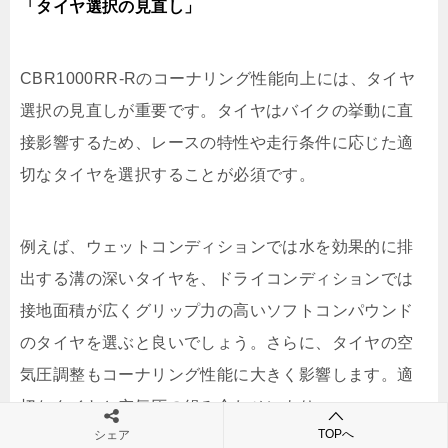
「タイヤ選択の見直し」
CBR1000RR-Rのコーナリング性能向上には、タイヤ
選択の見直しが重要です。タイヤはバイクの挙動に直
接影響するため、レースの特性や走行条件に応じた適
切なタイヤを選択することが必須です。
例えば、ウェットコンディションでは水を効果的に排
出する溝の深いタイヤを、ドライコンディションでは
接地面積が広くグリップ力の高いソフトコンパウンド
のタイヤを選ぶと良いでしょう。さらに、タイヤの空
気圧調整もコーナリング性能に大きく影響します。適
切なタイヤと空気圧の組み合わせにより、
TOPへ
シェア
CBR1000RR-Rはコーナーでの安定性とトラクション